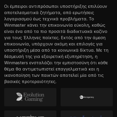
Οι έμπειροι αντιπρόσωποι υποστήριξης επιλύουν
αποτελεσματικά ζητήματα, από ερωτήσεις
λογαριασμού έως τεχνικά προβλήματα. Το
Winmaster κάνει την επικοινωνία εύκολη, καθώς
είναι ένα από τα πιο προσιτά διαδικτυακά καζίνο
για τους Έλληνες παίκτες. Εκτός από την άμεση
επικοινωνία, υπάρχουν ακόμη και επιλογές για
υποστήριξη μέσα από τα κοινωνικά δίκτυα. Με τη
δέσμευσή της για εξαιρετική εξυπηρέτηση, η
Winmasters ενσταλάζει την εμπιστοσύνη ότι κάθε
θέμα θα αντιμετωπιστεί επαγγελματικά και η
ικανοποίηση των παικτών αποτελεί μία από τις
βασικές προτεραιότητες.