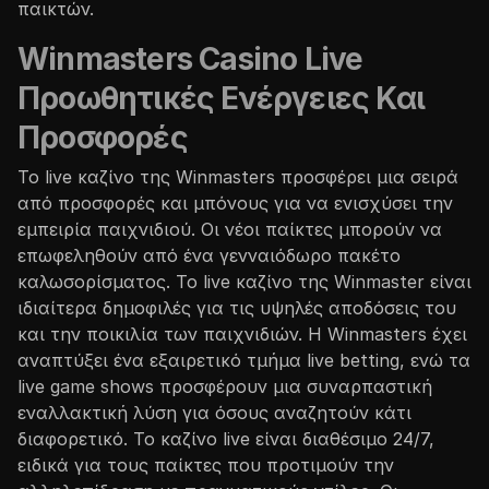
παικτών.
Winmasters Casino Live
Προωθητικές Ενέργειες Και
Προσφορές
Το live καζίνο της Winmasters προσφέρει μια σειρά
από προσφορές και μπόνους για να ενισχύσει την
εμπειρία παιχνιδιού. Οι νέοι παίκτες μπορούν να
επωφεληθούν από ένα γενναιόδωρο πακέτο
καλωσορίσματος. Το live καζίνο της Winmaster είναι
ιδιαίτερα δημοφιλές για τις υψηλές αποδόσεις του
και την ποικιλία των παιχνιδιών. Η Winmasters έχει
αναπτύξει ένα εξαιρετικό τμήμα live betting, ενώ τα
live game shows προσφέρουν μια συναρπαστική
εναλλακτική λύση για όσους αναζητούν κάτι
διαφορετικό. Το καζίνο live είναι διαθέσιμο 24/7,
ειδικά για τους παίκτες που προτιμούν την