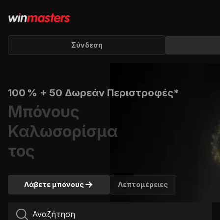
Σύνδεση
100 % + 50 Δωρεάν Περιστροφές*
Μπόνους
Καλωσορίσμα
τος
Λάβετε μπόνους
Λεπτομέρειες