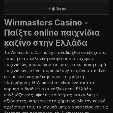
Φίλτρο
Winmasters Casino -
Παίξτε online παιχνίδια
καζίνο στην Ελλάδα
Το Winmasters Casino έχει αναδειχθεί σε εξέχοντα
παίκτη στην ελληνική αγορά online τυχερών
παιχνιδιών, προσφέροντας μια εντυπωσιακή σειρά
παιχνιδιών καζίνο, συμπεριλαμβανομένου του live
casino και μιας φιλικής προς το χρήστη
πλατφόρμας. Η Winmasters είναι ένα από τα
κορυφαία διαδικτυακά καζίνο στην Ελλάδα,
συνδυάζοντας υψηλής ποιότητας παιχνίδια με
αξιόπιστες υπηρεσίες στοιχήματος. Με τον κομψό
σχεδιασμό του, τα ισχυρά μέτρα ασφαλείας και τις