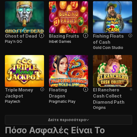
Ghost of Dead
Blazing Fruits
Fishing Floats
Play'n GO
Inbet Games
of Cash
Gold Coin Studio
Triple Money
Floating
El Ranchero
Jackpot
Dragon
Cash Collect
Playtech
Pragmatic Play
Diamond Path
Origins
Δείτε περισσότερα
Πόσο Ασφαλές Είναι Το