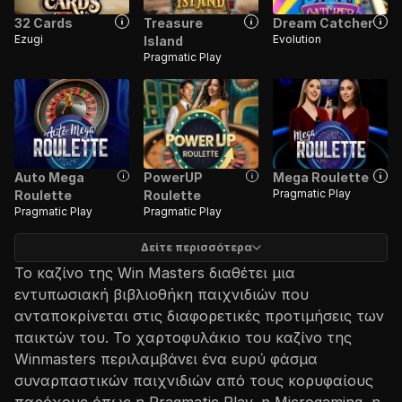
32 Cards
Treasure
Dream Catcher
Ezugi
Evolution
Island
Pragmatic Play
Auto Mega
PowerUP
Mega Roulette
Pragmatic Play
Roulette
Roulette
Pragmatic Play
Pragmatic Play
Δείτε περισσότερα
Το καζίνο της Win Masters διαθέτει μια
εντυπωσιακή βιβλιοθήκη παιχνιδιών που
ανταποκρίνεται στις διαφορετικές προτιμήσεις των
παικτών του. Το χαρτοφυλάκιο του καζίνο της
Winmasters περιλαμβάνει ένα ευρύ φάσμα
συναρπαστικών παιχνιδιών από τους κορυφαίους