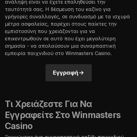
ανάληψη είναι να έχετε επαληθεύσει την
ταυτότητά σας. Η δέσμευση του καζίνο για
γρήγορες συναλλαγές, σε συνδυασμό με τα ισχυρά
μέτρα ασφαλείας, παρέχει στους παίκτες την
εμπιστοσύνη που χρειάζονται για να
επικεντρωθούν σε αυτό που έχει μεγαλύτερη
σημασία - να απολαύσουν μια συναρπαστική
εμπειρία παιχνιδιού στο Winmasters Casino.
Εγγραφή
Τι Χρειάζεστε Για Να
Εγγραφείτε Στο Winmasters
Casino