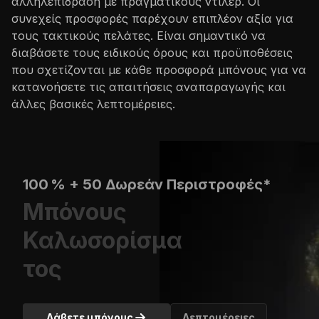
αλληλεπίδραση με πραγματικούς ντίλερ. Οι
συνεχείς προσφορές παρέχουν επιπλέον αξία για
τους τακτικούς πελάτες. Είναι σημαντικό να
διαβάσετε τους ειδικούς όρους και προϋποθέσεις
που σχετίζονται με κάθε προσφορά μπόνους για να
κατανοήσετε τις απαιτήσεις αναπαραγωγής και
άλλες βασικές λεπτομέρειες.
100 % + 50 Δωρεάν Περιστροφές*
Μπόνους
Καλωσορίσμα
τος
Λάβετε μπόνους
Λεπτομέρειες