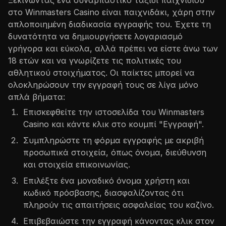
Ξεκινώντας ένα συναρπαστικό ταξίδι παιχνιδιού
στο Winmasters Casino είναι παιχνιδάκι, χάρη στην
απλοποιημένη διαδικασία εγγραφής του. Έχετε τη
δυνατότητα να δημιουργήσετε λογαριασμό
γρήγορα και εύκολα, αλλά πρέπει να είστε άνω των
18 ετών και να γνωρίζετε τις πολιτικές του
αθλητικού στοιχήματος. Οι παίκτες μπορεί να
ολοκληρώσουν την εγγραφή τους σε λίγα μόνο
απλά βήματα:
Επισκεφθείτε την ιστοσελίδα του Winmasters
Casino και κάντε κλικ στο κουμπί "Εγγραφή".
Συμπληρώστε τη φόρμα εγγραφής με ακριβή
προσωπικά στοιχεία, όπως όνομα, διεύθυνση
και στοιχεία επικοινωνίας.
Επιλέξτε ένα μοναδικό όνομα χρήστη και
κωδικό πρόσβασης, διασφαλίζοντας ότι
πληρούν τις απαιτήσεις ασφαλείας του καζίνο.
Επιβεβαιώστε την εγγραφή κάνοντας κλικ στον