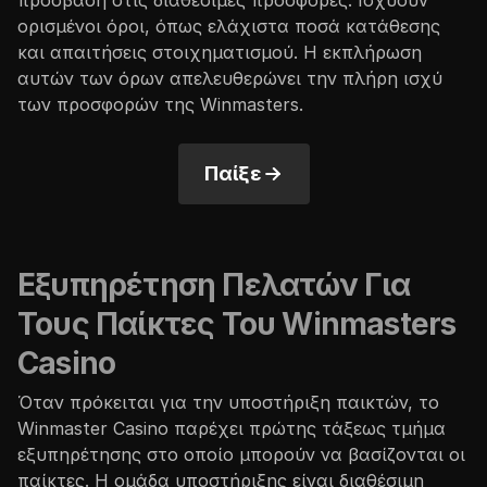
πρόσβαση στις διαθέσιμες προσφορές. Ισχύουν
ορισμένοι όροι, όπως ελάχιστα ποσά κατάθεσης
και απαιτήσεις στοιχηματισμού. Η εκπλήρωση
αυτών των όρων απελευθερώνει την πλήρη ισχύ
των προσφορών της Winmasters.
Παίξε
Εξυπηρέτηση Πελατών Για
Τους Παίκτες Του Winmasters
Casino
Όταν πρόκειται για την υποστήριξη παικτών, το
Winmaster Casino παρέχει πρώτης τάξεως τμήμα
εξυπηρέτησης στο οποίο μπορούν να βασίζονται οι
παίκτες. Η ομάδα υποστήριξης είναι διαθέσιμη