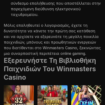
σύνδεσμο επαλήθευσης που αποστέλλεται στην
παρεχόμενη διεύθυνση ηλεκτρονικού
ταχυδρομείου.
Μόλις επαληθευτεί ο λογαριασμός, έχετε τη
δυνατότητα να κάνετε την πρώτη σας κατάθεση
και να αρχίσετε να εξερευνάτε τη μεγάλη ποικιλία
παιχνιδιών, μπόνους και προωθητικών ενεργειών
που διατίθενται στο Winmasters Casino, ξεκινώντας
μια συναρπαστική περιπέτεια online gaming.
Εξερευνήστε Τη Βιβλιοθήκη
Παιχνιδιών Του Winmasters
Casino