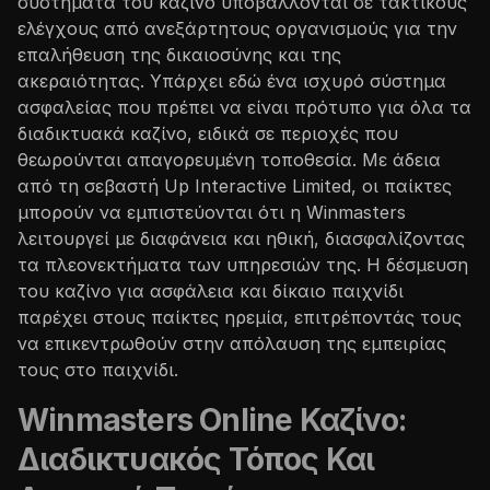
συστήματα του καζίνο υποβάλλονται σε τακτικούς
ελέγχους από ανεξάρτητους οργανισμούς για την
επαλήθευση της δικαιοσύνης και της
ακεραιότητας. Υπάρχει εδώ ένα ισχυρό σύστημα
ασφαλείας που πρέπει να είναι πρότυπο για όλα τα
διαδικτυακά καζίνο, ειδικά σε περιοχές που
θεωρούνται απαγορευμένη τοποθεσία. Με άδεια
από τη σεβαστή Up Interactive Limited, οι παίκτες
μπορούν να εμπιστεύονται ότι η Winmasters
λειτουργεί με διαφάνεια και ηθική, διασφαλίζοντας
τα πλεονεκτήματα των υπηρεσιών της. Η δέσμευση
του καζίνο για ασφάλεια και δίκαιο παιχνίδι
παρέχει στους παίκτες ηρεμία, επιτρέποντάς τους
να επικεντρωθούν στην απόλαυση της εμπειρίας
τους στο παιχνίδι.
Winmasters Online Καζίνο:
Διαδικτυακός Τόπος Και