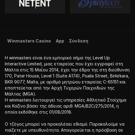
Winmasters Casino
App
Σύνδεση
Η winmasters είναι ένα εμπορικό σήμα της Level Up
Interactive Limited, μιας εταιρείας που έχει εγγραφεί στη
Μάλτα στις 15 Μαΐου 2014, έχει την έδρα της στη διεύθυνση
170, Pater House, Level 1 (Suite A174), Psaila Street, Birkirkara,
BKR 9077, Malta, με αριθμό μητρώου εταιρείας C-65151 και
εποπτεύεται από την Αρχή Τυχερών Παιχνιδιών της
Μάλτας (MGA).
Η winmasters λειτουργεί τις υπηρεσίες Αθλητικό Στοίχημα
και Καζίνο βάσει της άδειας αριθ. MGA/B2C/275/2014, η
οποία εκδόθηκε στις 01/08/2018.
Ο τζόγος μπορεί να προκαλέσει εθισμό. Παρακαλούμε να
παίζετε με υπευθυνότητα. Απαγορεύεται η πρόσβαση σε