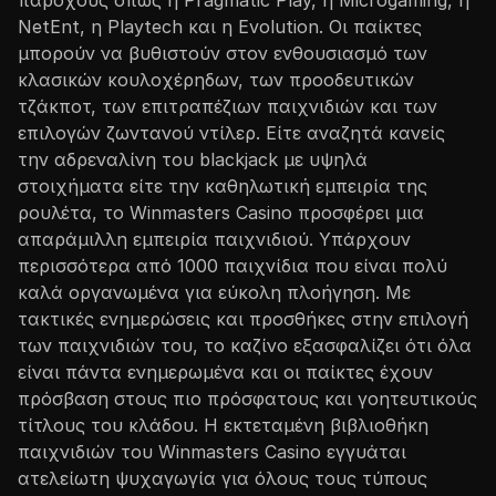
παρόχους όπως η Pragmatic Play, η Microgaming, η
NetEnt, η Playtech και η Evolution. Οι παίκτες
μπορούν να βυθιστούν στον ενθουσιασμό των
κλασικών κουλοχέρηδων, των προοδευτικών
τζάκποτ, των επιτραπέζιων παιχνιδιών και των
επιλογών ζωντανού ντίλερ. Είτε αναζητά κανείς
την αδρεναλίνη του blackjack με υψηλά
στοιχήματα είτε την καθηλωτική εμπειρία της
ρουλέτα, το Winmasters Casino προσφέρει μια
απαράμιλλη εμπειρία παιχνιδιού. Υπάρχουν
περισσότερα από 1000 παιχνίδια που είναι πολύ
καλά οργανωμένα για εύκολη πλοήγηση. Με
τακτικές ενημερώσεις και προσθήκες στην επιλογή
των παιχνιδιών του, το καζίνο εξασφαλίζει ότι όλα
είναι πάντα ενημερωμένα και οι παίκτες έχουν
πρόσβαση στους πιο πρόσφατους και γοητευτικούς
τίτλους του κλάδου. Η εκτεταμένη βιβλιοθήκη
παιχνιδιών του Winmasters Casino εγγυάται
ατελείωτη ψυχαγωγία για όλους τους τύπους